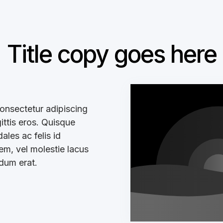
Title copy goes here
onsectetur adipiscing
gittis eros. Quisque
les ac felis id
sem, vel molestie lacus
ndum erat.