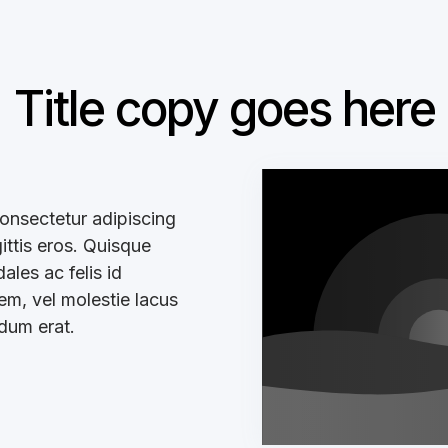
Title copy goes here
onsectetur adipiscing
gittis eros. Quisque
les ac felis id
sem, vel molestie lacus
ndum erat.