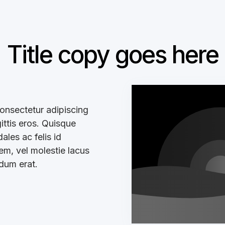
Title copy goes here
onsectetur adipiscing
gittis eros. Quisque
les ac felis id
sem, vel molestie lacus
ndum erat.