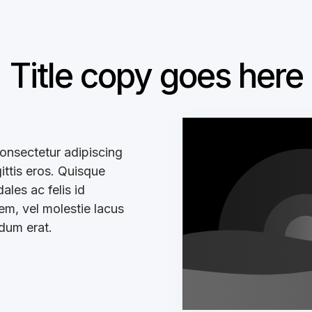
Title copy goes here
onsectetur adipiscing
gittis eros. Quisque
les ac felis id
sem, vel molestie lacus
ndum erat.