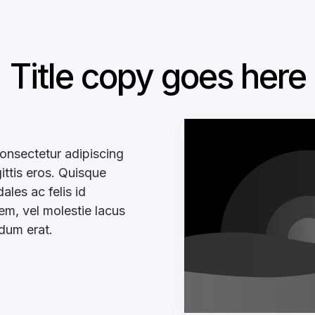
Title copy goes here
onsectetur adipiscing
gittis eros. Quisque
les ac felis id
sem, vel molestie lacus
ndum erat.